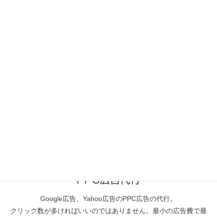
SEO対策
ホームページを新規公開した時点では、砂漠の中にお店を開店し
た状態と同じです。まずはあなたのお店や会社をたくさんの人に
知ってもらいましょう。
PPC広告代行
Google広告、Yahoo広告のPPC広告の代行。
クリック数が多ければいいのではありません。最小の広告費で最